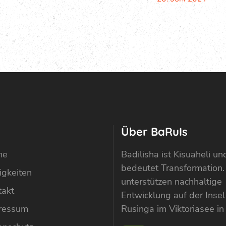
Über BaRuIs
me
Badilisha ist Kisuaheli un
bedeutet Transformation.
igkeiten
unterstützen nachhaltige
takt
Entwicklung auf der Insel
ressum
Rusinga im Viktoriasee in