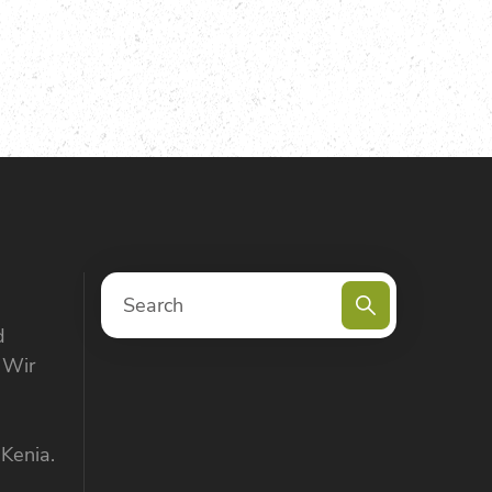
d
 Wir
 Kenia.